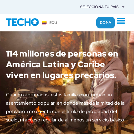
SELECCIONA TU PAÍS
DONA
ECU
114 millones de personas en
América Latina y Caribe
viven en lugares precarios.
Cuando agrupadas, éstas familias conforman un
asentamiento popular, en donde más de la mitad de la
población no cuenta con el título de propiedad del
suelo, ni acceso regular de al menos un servicio básico.